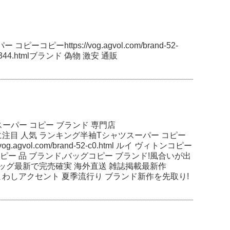
ピーコピーhttps://vog.agvol.com/brand-52-
s-157344.htmlブランド 偽物 激安 通販
ツスーパー コピー ブランド 専門店
極力最安値 素材感に注目 人気 ランキング半袖Tシャツスーパー コピー
.agvol.com/brand-52-c0.html ルイ ヴィトンコピー
コピー 品 ブランド,バッグコピー ブランド!風合いが出
イ ヴィトンバッグ最新で完売確実 海外直送 雑誌掲載最新作
トンバッグ着まわしアクセント 夏季流行り ブランド新作を先取り!