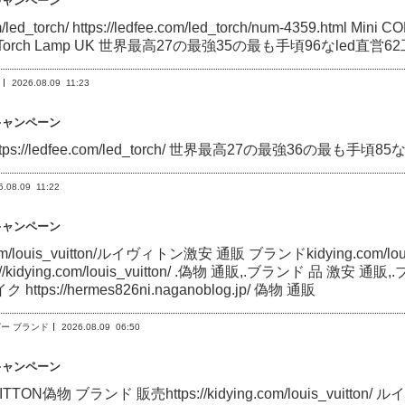
キャンペーン
/led_torch/ https://ledfee.com/led_torch/num-4359.html Mini C
n Torch Lamp UK 世界最高27の最強35の最も手頃96なled直営62工場です
2026.08.09
11:23
キャンペーン
 https://ledfee.com/led_torch/ 世界最高27の最強36の最も手頃85なle
6.08.09
11:22
キャンペーン
com/louis_vuitton/ルイヴィトン激安 通販 ブランドkidying.com/louis
://kidying.com/louis_vuitton/ .偽物 通販,.ブランド 品 激安 通販,.
https://hermes826ni.naganoblog.jp/ 偽物 通販
nコピー ブランド
2026.08.09
06:50
キャンペーン
UITTON偽物 ブランド 販売https://kidying.com/louis_v