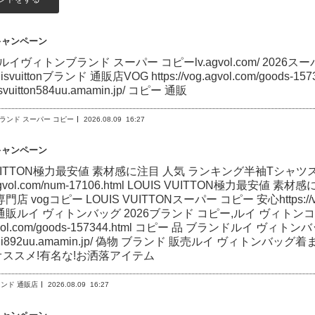
キャンペーン
omルイヴィトンブランド スーパー コピーlv.agvol.com/ 2026スーパー コ
louisvuittonブランド 通販店VOG https://vog.agvol.com/good
ouisvuitton584uu.amamin.jp/ コピー 通販
ランド スーパー コピー
2026.08.09
16:27
キャンペーン
 VUITTON極力最安値 素材感に注目 人気 ランキング半袖Tシャ
/lv.agvol.com/num-17106.html LOUIS VUITTON
店 vogコピー LOUIS VUITTONスーパー コピー 安心https://vog
通販ルイ ヴィトンバッグ 2026ブランド コピー,ルイ ヴィトン
agvol.com/goods-157344.html コピー 品 ブランドル
//fendi892uu.amamin.jp/ 偽物 ブランド 販売ルイ ヴィ
ススメ!有名な!お洒落アイテム
nブランド 通販店
2026.08.09
16:27