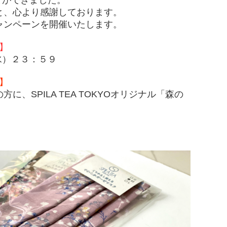
と、心より感謝しております。
ャンペーンを開催いたします。
】
水）２３：５９
】
の方に、
SPILA TEA TOKYO
オリジナル「森の