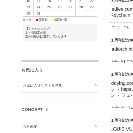
１周年記念
16
17
18
19
20
21
22
23
24
25
26
27
28
29
ledfee.com
30
31
Keychai
■
■
■
今日
定休日
臨時休業
ブランドコピー
【ネットショップ】
土・祝日定休日
定休日以外は運営しております
１周年記念
ledtorch
ledtorch
202
お気に入り
１周年記念
kidying.
お気に入りリストを見る
ンド https
ンド フェイク 
louisvuitto
CONCEPT
１周年記念
会社概要
LOUIS V