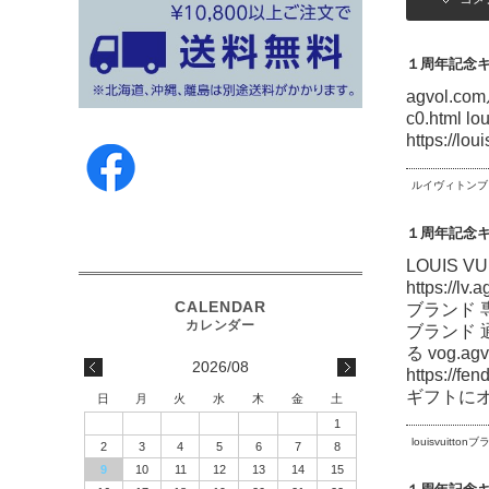
１周年記念
agvol.c
c0.html 
https://l
ルイヴィトンブ
１周年記念
LOUIS
https:/
ブランド 専門
ブランド 
る vog.
2026/08
https:
ギフトにオ
日
月
火
水
木
金
土
1
louisvuitto
2
3
4
5
6
7
8
9
10
11
12
13
14
15