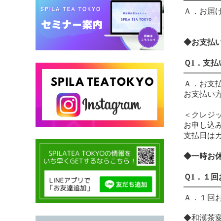
━━━━
Ａ．
お届
◆お支払
Ｑ1．支
━━━━
Ａ．お支
お支払い
＜クレジ
お申し込
支払日は
◆一時お
Ｑ1．１
━━━━
Ａ．１回
◆
和漢茶