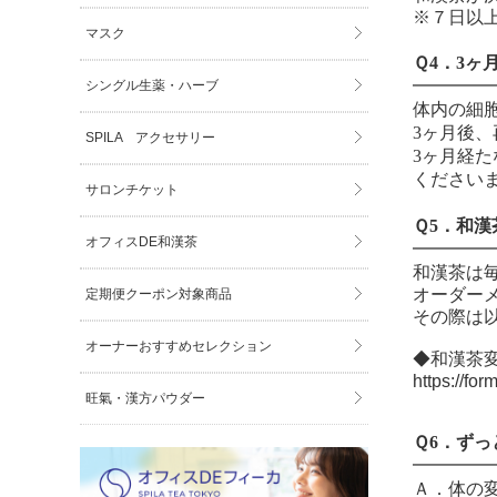
※７日以上
マスク
Ｑ4．3ヶ
━━━━
シングル生薬・ハーブ
体内の細
3ヶ月後
SPILA アクセサリー
3ヶ月経
ください
サロンチケット
Ｑ5．和
オフィスDE和漢茶
━━━━
和漢茶は
オーダー
定期便クーポン対象商品
その際は
オーナーおすすめセレクション
◆
和漢茶
https://f
旺氣・漢方パウダー
Ｑ6．ず
━━━━
Ａ．体の