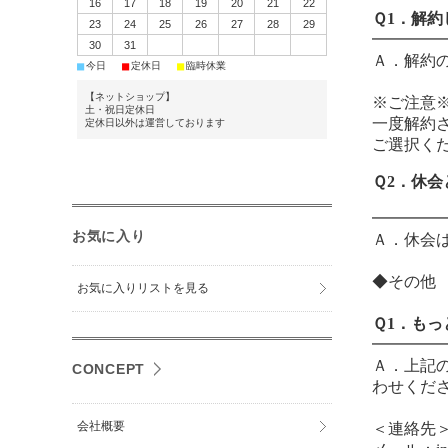
16
17
18
19
20
21
22
Ｑ1．解
23
24
25
26
27
28
29
━━━━
30
31
Ａ．解約
■
■
■
今日
定休日
臨時休業
【ネットショップ】
※ご注意
土・祝日定休日
一度解約
定休日以外は運営しております
ご選択く
Ｑ2．休
━━━━
お気に入り
Ａ．休会
◆その他
お気に入りリストを見る
Ｑ1．も
━━━━
Ａ．上記
CONCEPT
わせくだ
会社概要
＜連絡先