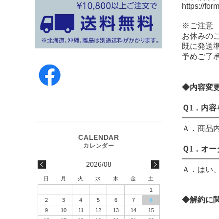
https://f
※ご注意
お休みの
既に発送
予めご了
◆内容変
Ｑ1．内
━━━━
Ａ．商品
Ｑ1．オ
━━━━
2026/08
Ａ．はい
日
月
火
水
木
金
土
1
◆解約に
2
3
4
5
6
7
8
9
10
11
12
13
14
15