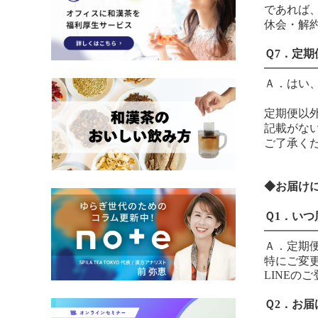
であれば
休会・解
Ｑ7．定
━━━━
Ａ．はい
定期便以
記載がな
ご了承く
◆お届け
Ｑ1．いつ
━━━━
Ａ．定期
特にご変
LINE
Ｑ2．お