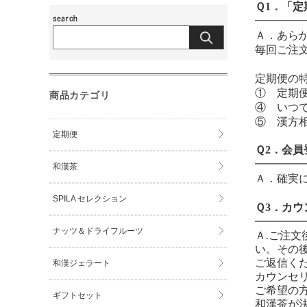
Ｑ1．「
━━━━
Ａ．あら
毎回ご注
定期便の
①
定期便
商品カテゴリ
④ いつ
⑤
漢方
定期便
Ｑ2．会
━━━━
和漢茶
Ａ．確実
SPILA セレクション
Ｑ3．カ
━━━━
ナッツ＆ドライフルーツ
Ａ.ご注文
い。その
ご返信く
和漢ジェラート
カウンセリ
ご希望の
ギフトセット
和漢茶が