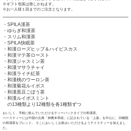
※ギフト包装は致しかねます。
※お一人様１回までのご注文となります。
・SPILA漢茶
・ゆらぎ和漢茶
・スリム和漢茶
・SPILA快眠茶
・和漢ローズヒップ＆ハイビスカス
・和漢マテ茶ロースト
・和漢ジャスミン茶
・和漢マサラチャイ
・和漢ライチ紅茶
・和漢桃のウーロン茶
・和漢菊花ルイボス
・和漢黒豆ごぼう茶
・和漢ルイボスミント
の13種類より12種類を各1種類ずつ
おいしく、手軽に飲んでいただけるティーパックタイプの和漢茶。
ベースティーには中国の古典「神農本草経」に記されている「上薬」を中心に、20種類
の和漢茶をブレンド。 そこにおいしくお飲みいただけるようテイスティーを加えまし
た。