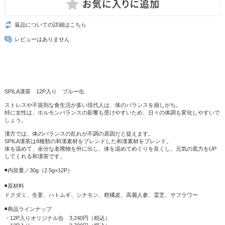
返品についての詳細はこちら
レビューはありません
SPILA漢茶 12P入り ブルー缶
ストレスや不規則な食生活が多い現代人は、体のバランスを崩しがち。
特に女性は、ホルモンバランスの影響も受けやすいため、日々の体調も変化しやすいで
しょう。
漢方では、体のバランスの乱れが不調の原因だと捉えます。
SPILA漢茶は8種類の和漢素材をブレンドした和漢素材をブレンド。
体を温めて、余分な老廃物を外に出し、体を温めてめぐりを良くし、元気の底力をUP
してくれる和漢茶です。
◾️内容量／30g（2.5g×12P）
◾️原材料
ドクダミ、生姜、ハトムギ、シナモン、柑橘皮、高麗人参、霊芝、サフラワー
◾️商品ラインナップ
・12P入りオリジナル缶 3,240円（税込）