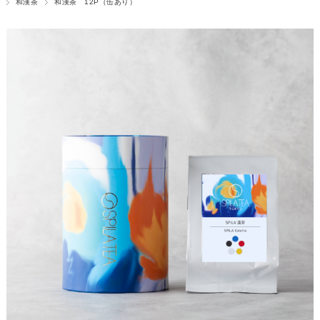
和漢茶
和漢茶 12P（缶あり）