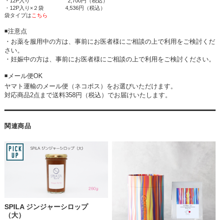
・12P入り 2,700円（税込）
・12P入り×２袋 4,536円（税込）
袋タイプは
こちら
◾️注意点
・お薬を服用中の方は、事前にお医者様にご相談の上で利用をご検討くだ
さい。
・妊娠中の方は、事前にお医者様にご相談の上で利用をご検討ください。
◾️メール便OK
ヤマト運輸のメール便（ネコポス）をお選びいただけます。
対応商品
2
点まで送料
358
円（税込）でお届けいたします。
関連商品
SPILA ジンジャーシロップ
（大）