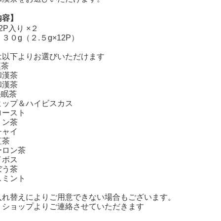
内容】
2P入り ×２
０g（２.５g×12P）
は以下よりお選びいただけます
漢茶
和漢茶
和漢茶
快眠茶
ヒップ＆ハイビスカス
ロースト
ミン茶
チャイ
紅茶
ーロン茶
イボス
ぼう茶
スミント
入れ替えによりご用意できない場合もございます。
、ショップよりご連絡させていただきます