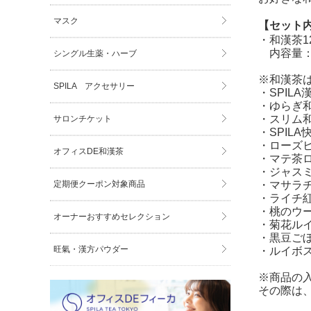
マスク
【セット
・和漢茶1
内容量：３
シングル生薬・ハーブ
※和漢茶
SPILA アクセサリー
・SPILA
・ゆらぎ
・スリム
サロンチケット
・SPILA
・ローズ
オフィスDE和漢茶
・マテ茶
・ジャス
定期便クーポン対象商品
・マサラ
・ライチ
・桃のウ
オーナーおすすめセレクション
・菊花ル
・黒豆ご
旺氣・漢方パウダー
・ルイボ
※商品の
その際は