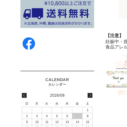
【注意】
妊娠中・
食品アレ
2026/08
日
月
火
水
木
金
土
1
2
3
4
5
6
7
8
9
10
11
12
13
14
15