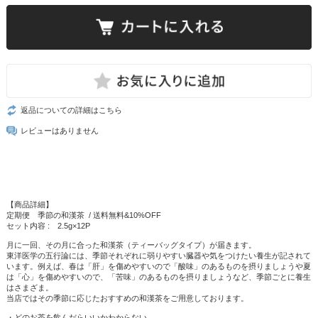
返品についての詳細はこちら
レビューはありません
【商品詳細】
定期便 季節の和漢茶 / 送料無料&10%OFF
セット内容 : 2.5g×12P
月に一回、その月に合った和漢茶（ティーバッグタイプ）が届きます。
東洋医学の五行論には、季節それぞれに弱りやすい臓器や気をつけたい養生が記されて
います。例えば、春は「肝」を傷めやすいので「酸味」のあるものを摂りましょうや夏
は「心」を傷めやすいので、「苦味」のあるものを摂りましょうなど、季節ごとに養生
はさまざま。
当店ではその季節に応じたおすすめの和漢茶をご用意しております。
・どのお茶を飲んだらいいかわからない。