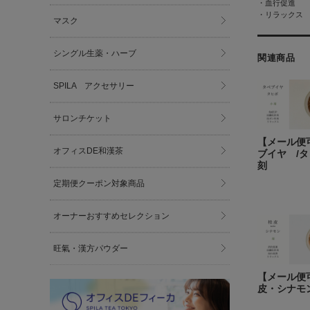
・血行促進
・リラックス
マスク
シングル生薬・ハーブ
関連商品
SPILA アクセサリー
サロンチケット
【メール便
オフィスDE和漢茶
ブイヤ /
刻
定期便クーポン対象商品
オーナーおすすめセレクション
旺氣・漢方パウダー
【メール便
皮・シナモ