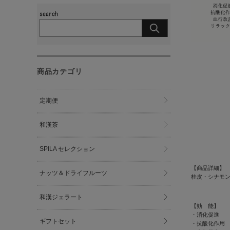
商品カテゴリ
定期便
和漢茶
SPILA セレクション
【商品詳細
ナッツ＆ドライフルーツ
桂皮・シナモン
和漢ジェラート
【効 能】
・消化促進
ギフトセット
・抗酸化作用