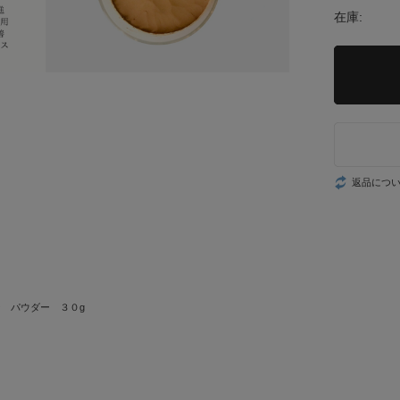
在庫:
返品につ
】
 パウダー ３０g