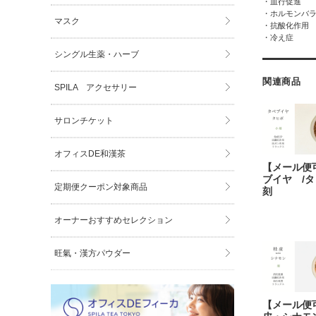
・血行促進
・ホルモンバ
マスク
・抗酸化作用
・冷え症
シングル生薬・ハーブ
関連商品
SPILA アクセサリー
サロンチケット
オフィスDE和漢茶
【メール便
ブイヤ /
定期便クーポン対象商品
刻
オーナーおすすめセレクション
旺氣・漢方パウダー
【メール便