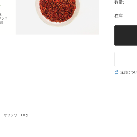
数量:
在庫:
返品につ
】
・サフラワー1０g